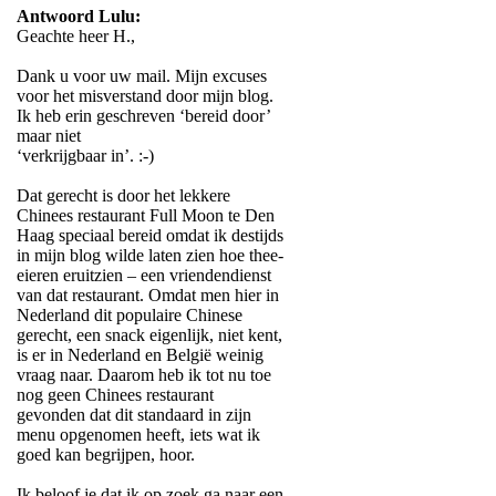
Antwoord Lulu:
Geachte heer H.,
Dank u voor uw mail. Mijn excuses
voor het misverstand door mijn blog.
Ik heb erin geschreven ‘bereid door’
maar niet
‘verkrijgbaar in’. :-)
Dat gerecht is door het lekkere
Chinees restaurant Full Moon te Den
Haag speciaal bereid omdat ik destijds
in mijn blog wilde laten zien hoe thee-
eieren eruitzien – een vriendendienst
van dat restaurant. Omdat men hier in
Nederland dit populaire Chinese
gerecht, een snack eigenlijk, niet kent,
is er in Nederland en België weinig
vraag naar. Daarom heb ik tot nu toe
nog geen Chinees restaurant
gevonden dat dit standaard in zijn
menu opgenomen heeft, iets wat ik
goed kan begrijpen, hoor.
Ik beloof je dat ik op zoek ga naar een