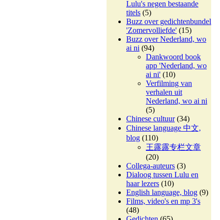
Lulu's negen bestaande
titels
(5)
Buzz over gedichtenbundel
'Zomervolliefde'
(15)
Buzz over Nederland, wo
ai ni
(94)
Dankwoord book
app 'Nederland, wo
ai ni'
(10)
Verfilming van
verhalen uit
Nederland, wo ai ni
(5)
Chinese cultuur
(34)
Chinese language 中文,
blog
(110)
王露露专栏文章
(20)
Collega-auteurs
(3)
Dialoog tussen Lulu en
haar lezers
(10)
English language, blog
(9)
Films, video's en mp 3's
(48)
Gedichten
(65)