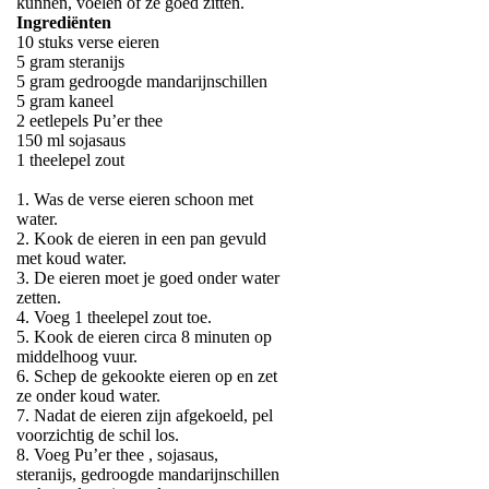
kunnen, voelen of ze goed zitten.
Ingrediënten
10 stuks verse eieren
5 gram steranijs
5 gram gedroogde mandarijnschillen
5 gram kaneel
2 eetlepels Pu’er thee
150 ml sojasaus
1 theelepel zout
1. Was de verse eieren schoon met
water.
2. Kook de eieren in een pan gevuld
met koud water.
3. De eieren moet je goed onder water
zetten.
4. Voeg 1 theelepel zout toe.
5. Kook de eieren circa 8 minuten op
middelhoog vuur.
6. Schep de gekookte eieren op en zet
ze onder koud water.
7. Nadat de eieren zijn afgekoeld, pel
voorzichtig de schil los.
8. Voeg Pu’er thee , sojasaus,
steranijs, gedroogde mandarijnschillen