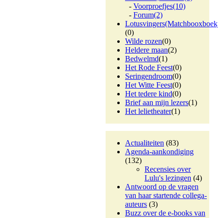
-
Voorproefjes
(10)
-
Forum
(2)
Lotusvingers(Matchbooxboek
(0)
Wilde rozen
(0)
Heldere maan
(2)
Bedwelmd
(1)
Het Rode Feest
(0)
Seringendroom
(0)
Het Witte Feest
(0)
Het tedere kind
(0)
Brief aan mijn lezers
(1)
Het lelietheater
(1)
Actualiteiten
(83)
Agenda-aankondiging
(132)
Recensies over
Lulu's lezingen
(4)
Antwoord op de vragen
van haar startende collega-
auteurs
(3)
Buzz over de e-books van