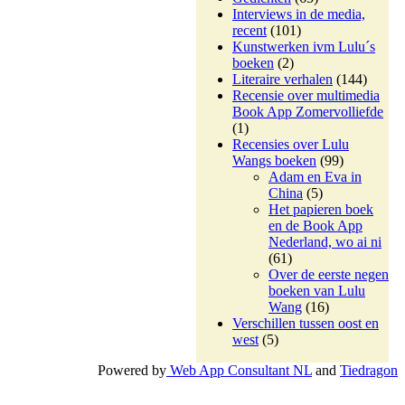
Interviews in de media,
recent
(101)
Kunstwerken ivm Lulu´s
boeken
(2)
Literaire verhalen
(144)
Recensie over multimedia
Book App Zomervolliefde
(1)
Recensies over Lulu
Wangs boeken
(99)
Adam en Eva in
China
(5)
Het papieren boek
en de Book App
Nederland, wo ai ni
(61)
Over de eerste negen
boeken van Lulu
Wang
(16)
Verschillen tussen oost en
west
(5)
Powered by
Web App Consultant NL
and
Tiedragon