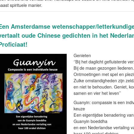
aast spirituele manier.
Een Amsterdamse wetenschapper/letterkundig
vertaalt oude Chinese gedichten in het Nederla
Proficiaat!
Genieten
‘’Bij het daglicht gefluisterde ve
Bij de maan gezongen liederen.
Ontmoetingen met spel en plezi
Zulke omstandigheden zijn zel
en niet te behouden. Geniet, k
samen en vier het leven’’
Guanyin: compassie is een indi
keuze
Een eigentijdse benadering van
Guanyin boeddha
en een Nederlandse vertaling v
haar 100 orakel dichten