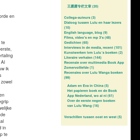
王露露专栏文章
(20)
 orde en
Collega-auteurs
(3)
Dialoog tussen Lulu en haar lezers
(10)
English language, blog
(9)
Films, video's en mp 3's
(48)
 te
Gedichten
(65)
Interviews in de media, recent
(101)
erste,
Kunstwerken ivm Lulu´s boeken
(2)
rtaling
Literaire verhalen
(144)
 Al
Recensie over multimedia Book App
Zomervolliefde
(1)
uw ik
Recensies over Lulu Wangs boeken
s
(99)
e zowel
Adam en Eva in China
(5)
Het papieren boek en de Book
 en
App Nederland, wo ai ni
(61)
egrip
Over de eerste negen boeken
van Lulu Wang
(16)
elijke
 de
Verschillen tussen oost en west
(5)
al
 in
p te