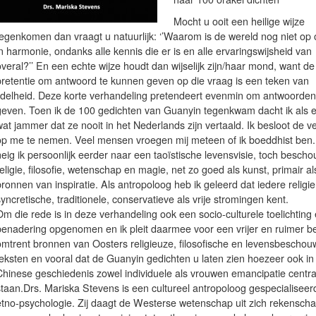
Mocht u ooit een heilige wijze
tegenkomen dan vraagt u natuurlijk: ‘’Waarom is de wereld nog niet op
n harmonie, ondanks alle kennis die er is en alle ervaringswijsheid van
veral?’’ En een echte wijze houdt dan wijselijk zijn/haar mond, want de
pretentie om antwoord te kunnen geven op die vraag is een teken van
ijdelheid. Deze korte verhandeling pretendeert evenmin om antwoorden
geven. Toen ik de 100 gedichten van Guanyin tegenkwam dacht ik als e
at jammer dat ze nooit in het Nederlands zijn vertaald. Ik besloot de ve
op me te nemen. Veel mensen vroegen mij meteen of ik boeddhist ben.
eig ik persoonlijk eerder naar een taoïstische levensvisie, toch bescho
eligie, filosofie, wetenschap en magie, net zo goed als kunst, primair al
ronnen van inspiratie. Als antropoloog heb ik geleerd dat iedere religi
yncretische, traditionele, conservatieve als vrije stromingen kent.
m die rede is in deze verhandeling ook een socio-culturele toelichting
benadering opgenomen en ik pleit daarmee voor een vrijer en ruimer b
omtrent bronnen van Oosters religieuze, filosofische en levensbeschouw
teksten en vooral dat de Guanyin gedichten u laten zien hoezeer ook in
Chinese geschiedenis zowel individuele als vrouwen emancipatie centra
staan.Drs. Mariska Stevens is een cultureel antropoloog gespecialiseerd
etno-psychologie. Zij daagt de Westerse wetenschap uit zich rekenscha