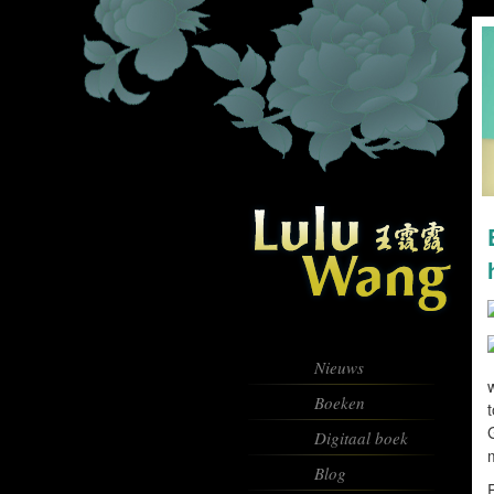
Nieuws
w
Boeken
G
Digitaal boek
Blog