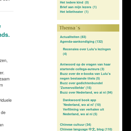
Het tedere kind
(0)
Brief aan mijn lezers
(1)
Het lelietheater
(1)
e
nds.
Actualiteiten
(83)
Agenda-aankondiging
(132)
Recensies over Lulu's lezingen
(4)
rzen,
Antwoord op de vragen van haar
startende collega-auteurs
(3)
er.
Buzz over de e-books van Lulu's
dzaam
negen bestaande titels
(5)
Buzz over gedichtenbundel
om
'Zomervolliefde'
(15)
Buzz over Nederland, wo ai ni
(94)
viduele
Dankwoord book app
'Nederland, wo ai ni'
(10)
Verfilming van verhalen uit
 de
Nederland, wo ai ni
(5)
an
Chinese cultuur
(34)
Chinese language 中文, blog
(110)