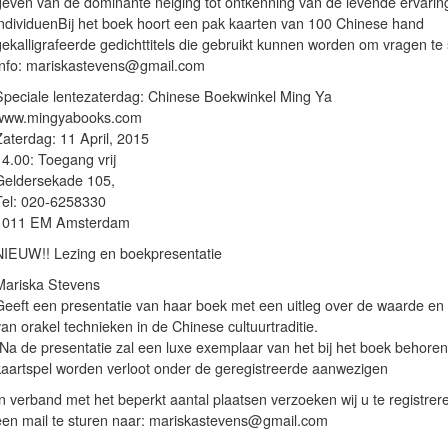
geven van de dominante neiging tot ontkenning van de levende ervarin
individuenBij het boek hoort een pak kaarten van 100 Chinese hand
ekalligrafeerde gedichttitels die gebruikt kunnen worden om vragen te s
Info: mariskastevens@gmail.com
Speciale lentezaterdag: Chinese Boekwinkel Ming Ya
www.mingyabooks.com
Zaterdag: 11 April, 2015
14.00: Toegang vrij
Geldersekade 105,
Tel: 020-6258330
1011 EM Amsterdam
NIEUW!! Lezing en boekpresentatie
Mariska Stevens
Geeft een presentatie van haar boek met een uitleg over de waarde en 
an orakel technieken in de Chinese cultuurtraditie.
(Na de presentatie zal een luxe exemplaar van het bij het boek behore
kaartspel worden verloot onder de geregistreerde aanwezigen
In verband met het beperkt aantal plaatsen verzoeken wij u te registrer
een mail te sturen naar: mariskastevens@gmail.com