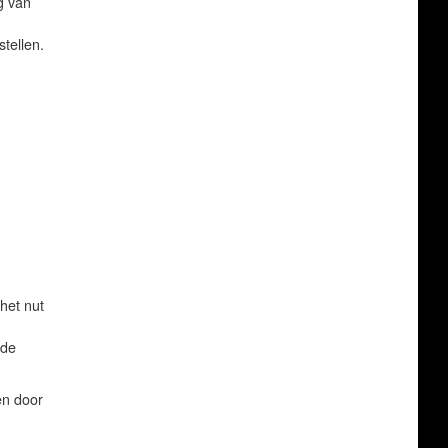
g van
tellen.
het nut
nde
en door