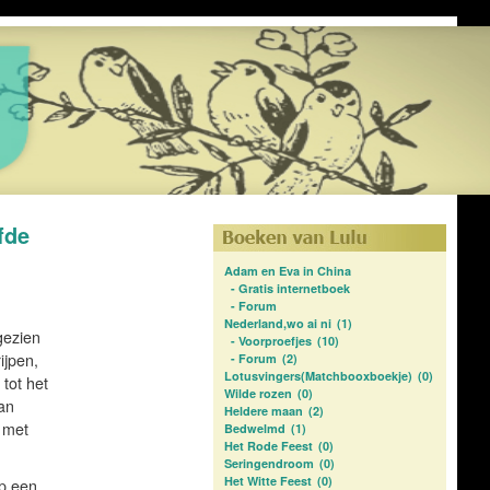
fde
Adam en Eva in China
-
Gratis internetboek
-
Forum
Nederland,wo ai ni
(1)
gezien
-
Voorproefjes
(10)
ijpen,
-
Forum
(2)
Lotusvingers(Matchbooxboekje)
(0)
 tot het
Wilde rozen
(0)
an
Heldere maan
(2)
n met
Bedwelmd
(1)
Het Rode Feest
(0)
Seringendroom
(0)
Het Witte Feest
(0)
op een