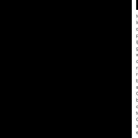
i
o
w
n
r
b
s
O