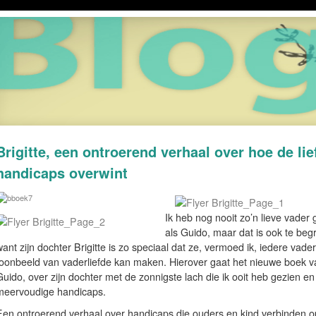
Brigitte, een ontroerend verhaal over hoe de lie
handicaps overwint
Ik heb nog nooit zo’n lieve vader 
als Guido, maar dat is ook te begr
ant zijn dochter Brigitte is zo speciaal dat ze, vermoed ik, iedere vader
toonbeeld van vaderliefde kan maken. Hierover gaat het nieuwe boek v
uido, over zijn dochter met de zonnigste lach die ik ooit heb gezien e
meervoudige handicaps.
Een ontroerend verhaal over handicaps die ouders en kind verbinden 