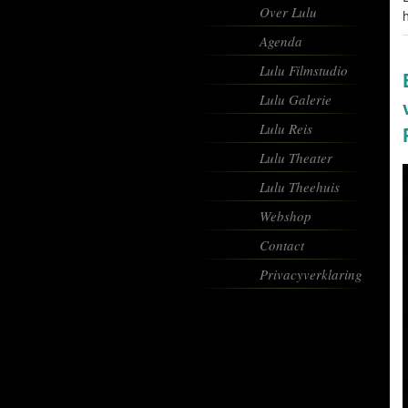
Over Lulu
h
Agenda
Lulu Filmstudio
Lulu Galerie
Lulu Reis
Lulu Theater
Lulu Theehuis
Webshop
Contact
Privacyverklaring