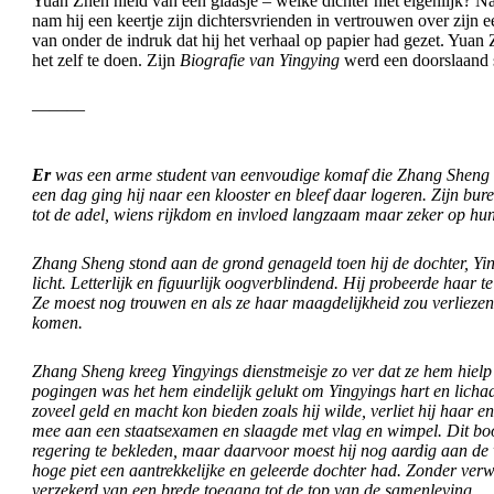
Yuan Zhen hield van een glaasje – welke dichter niet eigenlijk? N
nam hij een keertje zijn dichtersvrienden in vertrouwen over zijn 
van onder de indruk dat hij het verhaal op papier had gezet. Yuan 
het zelf te doen. Zijn
Biografie van Yingying
werd een doorslaand 
———
Er
was een arme student van eenvoudige komaf die Zhang Sheng he
een dag ging hij naar een klooster en bleef daar logeren. Zijn b
tot de adel, wiens rijkdom en invloed langzaam maar zeker op hu
Zhang Sheng stond aan de grond genageld toen hij de dochter, Yin
licht. Letterlijk en figuurlijk oogverblindend. Hij probeerde haar 
Ze moest nog trouwen en als ze haar maagdelijkheid zou verliezen
komen.
Zhang Sheng kreeg Yingyings dienstmeisje zo ver dat ze hem hielp
pogingen was het hem eindelijk gelukt om Yingyings hart en licha
zoveel geld en macht kon bieden zoals hij wilde, verliet hij haar e
mee aan een staatsexamen en slaagde met vlag en wimpel. Dit boo
regering te bekleden, maar daarvoor moest hij nog aardig aan de 
hoge piet een aantrekkelijke en geleerde dochter had. Zonder verw
verzekerd van een brede toegang tot de top van de samenleving.