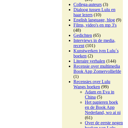
Collega-auteurs
(3)
Dialoog tussen Lulu en
haar lezers
(10)
English language, blog
(9)
Films, video's en mp 3's
(48)
Gedichten
(65)
Interviews in de media,
recent
(101)
Kunstwerken ivm Lulu´s
boeken
(2)
Literaire verhalen
(144)
Recensie over multimedia
Book App Zomervolliefde
(1)
Recensies over Lulu
Wangs boeken
(99)
Adam en Eva in
China
(5)
Het papieren boek
en de Book App
Nederland, wo ai ni
(61)
Over de eerste negen
boeken van Lulu