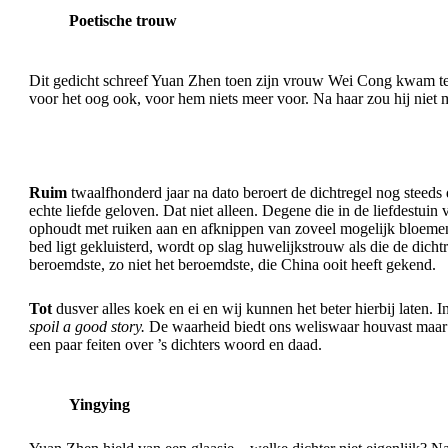
Poetische trouw
Dit gedicht schreef Yuan Zhen toen zijn vrouw Wei Cong kwam te 
voor het oog ook, voor hem niets meer voor. Na haar zou hij niet
Ruim
twaalfhonderd jaar na dato beroert de dichtregel nog steeds
echte liefde geloven. Dat niet alleen. Degene die in de liefdestui
ophoudt met ruiken aan en afknippen van zoveel mogelijk bloemen 
bed ligt gekluisterd, wordt op slag huwelijkstrouw als die de dichtr
beroemdste, zo niet het beroemdste, die China ooit heeft gekend.
Tot
dusver alles koek en ei en wij kunnen het beter hierbij laten. I
spoil a good story.
De waarheid biedt ons weliswaar houvast maar 
een paar feiten over ’s dichters woord en daad.
Yingying