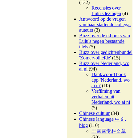
(132)
Recensies over
Lulu's lezingen
(4)
Antwoord op de vragen
van haar startende collega-
auteurs
(3)
Buzz over de e-books van
Lulu's negen bestaande
titels
(5)
Buzz over gedichtenbundel
'Zomervolliefde'
(15)
Buzz over Nederland, wo
ai ni
(94)
Dankwoord book
app 'Nederland, wo
ai ni'
(10)
Verfilming van
verhalen uit
Nederland, wo ai ni
(5)
Chinese cultuur
(34)
Chinese language 中文,
blog
(110)
王露露专栏文章
(20)