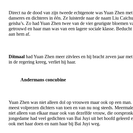
Direct na de dood van zijn tweede echtgenote was Yuan Zhen met k
danseres en dichteres in één. Ze luisterde naar de naam Liu Caich
geisha’s. Zo had Yuan Zhen twee van de vier geurigste bloemen v
getrouwd en haar man was van een lagere sociale klasse. Beducht
aan hem af.
Ditmaal
had Yuan Zhen meer zitvlees en hij bracht zeven jaar met
in de regering kreeg, verliet hij haar.
Andermans concubine
Yuan Zhen was niet alleen dol op vrouwen maar ook op een man. 
meest volprezen dichters van toen en van nu nog steeds. Meermal
niet alleen van elkaar maar ook van dezelfde vrouw, die oorspron
jongedame had veel gedichten van Bai Juyi uit het hoofd geleerd 
ook met haar doen en nam haar bij Bai Juyi weg.