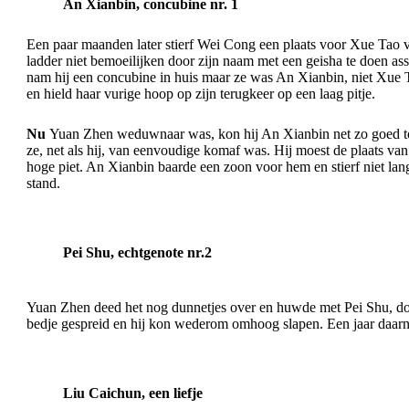
An Xianbin, concubine nr. 1
Een paar maanden later stierf Wei Cong een plaats voor Xue Tao vr
ladder niet bemoeilijken door zijn naam met een geisha te doen as
nam hij een concubine in huis maar ze was An Xianbin, niet Xue T
en hield haar vurige hoop op zijn terugkeer op een laag pitje.
Nu
Yuan Zhen weduwnaar was, kon hij An Xianbin net zo goed tot
ze, net als hij, van eenvoudige komaf was. Hij moest de plaats va
hoge piet. An Xianbin baarde een zoon voor hem en stierf niet lang
stand.
Pei Shu, echtgenote nr.2
Yuan Zhen deed het nog dunnetjes over en huwde met Pei Shu, do
bedje gespreid en hij kon wederom omhoog slapen. Een jaar daarna
Liu Caichun, een liefje