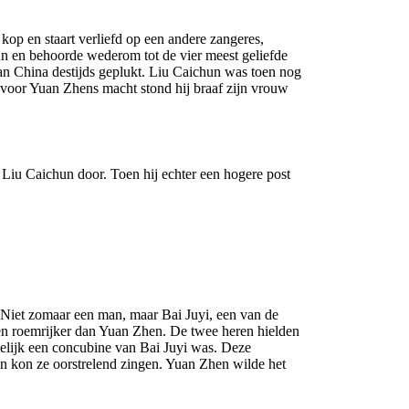
op en staart verliefd op een andere zangeres,
un en behoorde wederom tot de vier meest geliefde
an China destijds geplukt. Liu Caichun was toen nog
 voor Yuan Zhens macht stond hij braaf zijn vrouw
 Liu Caichun door. Toen hij echter een hogere post
Niet zomaar een man, maar Bai Juyi, een van de
en roemrijker dan Yuan Zhen. De twee heren hielden
kelijk een concubine van Bai Juyi was. Deze
en kon ze oorstrelend zingen. Yuan Zhen wilde het