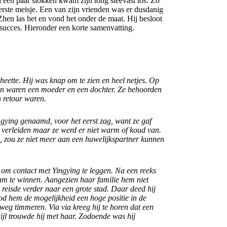
a een paar slokken kwam zijn tong steevast los. Zo
eerste meisje. Een van zijn vrienden was er dusdanig
Zhen las het en vond het onder de maat. Hij besloot
succes. Hieronder een korte samenvatting.
ette. Hij was knap om te zien en heel netjes. Op
uren waren een moeder en een dochter. Ze behoorden
n retour waren.
gying genaamd, voor het eerst zag, want ze gaf
te verleiden maar ze werd er niet warm of koud van.
, zou ze niet meer aan een huwelijkspartner kunnen
 om contact met Yingying te leggen. Na een reeks
am te winnen. Aangezien haar familie hem niet
n reisde verder naar een grote stad. Daar deed hij
d hem de mogelijkheid een hoge positie in de
weg timmeren. Via via kreeg hij te horen dat een
ijl trouwde hij met haar. Zodoende was hij