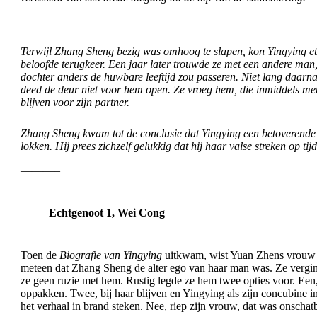
Terwijl Zhang Sheng bezig was omhoog te slapen, kon Yingying et
beloofde terugkeer. Een jaar later trouwde ze met een andere man
dochter anders de huwbare leeftijd zou passeren. Niet lang daa
deed de deur niet voor hem open. Ze vroeg hem, die inmiddels met
blijven voor zijn partner.
Zhang Sheng kwam tot de conclusie dat Yingying een betoverende s
lokken. Hij prees zichzelf gelukkig dat hij haar valse streken op ti
———–
Echtgenoot 1, Wei Cong
Toen de
Biografie van Yingying
uitkwam, wist Yuan Zhens vrouw W
meteen dat Zhang Sheng de alter ego van haar man was. Ze vergin
ze geen ruzie met hem. Rustig legde ze hem twee opties voor. Een
oppakken. Twee, bij haar blijven en Yingying als zijn concubine 
het verhaal in brand steken. Nee, riep zijn vrouw, dat was onschatb