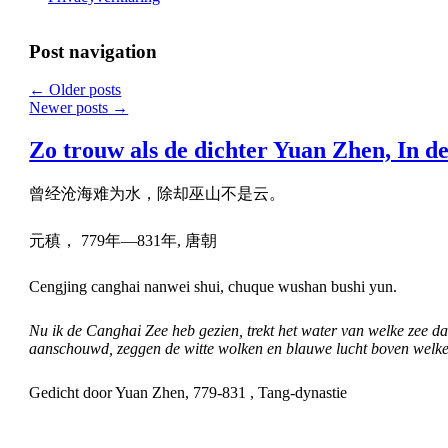
Post navigation
←
Older posts
Newer posts
→
Zo trouw als de dichter Yuan Zhen, In de
曾经沧海难为水，除却巫山不是云。
元稹， 779年—831年, 唐朝
Cengjing canghai nanwei shui, chuque wushan bushi yun.
Nu ik de Canghai Zee heb gezien, trekt het water van welke zee d
aanschouwd, zeggen de witte wolken en blauwe lucht boven welke
Gedicht door Yuan Zhen, 779-831 , Tang-dynastie