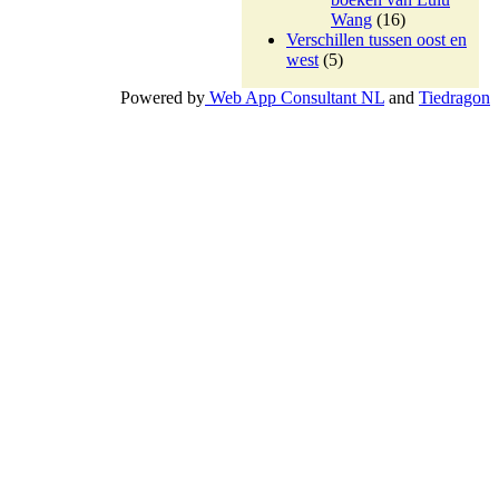
Wang
(16)
Verschillen tussen oost en
west
(5)
Powered by
Web App Consultant NL
and
Tiedragon