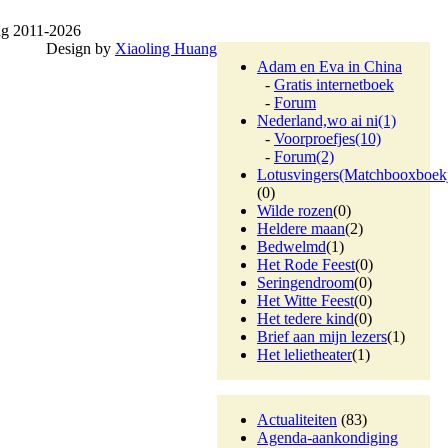
g 2011-2026
Design by
Xiaoling Huang
Adam en Eva in China
-
Gratis internetboek
-
Forum
Nederland,wo ai ni
(1)
-
Voorproefjes
(10)
-
Forum
(2)
Lotusvingers(Matchbooxboek
(0)
Wilde rozen
(0)
Heldere maan
(2)
Bedwelmd
(1)
Het Rode Feest
(0)
Seringendroom
(0)
Het Witte Feest
(0)
Het tedere kind
(0)
Brief aan mijn lezers
(1)
Het lelietheater
(1)
Actualiteiten
(83)
Agenda-aankondiging