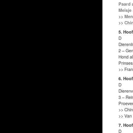
Paard 
Meisje 
>>
Mens
>>
Chin
5. Hoof
D
Dierenl
2 – Ge
Hond al
Prinses
>> Frank
6. Hoof
D
Dierenv
3 – Rei
Proeven
>> Chin
>> Van 
7. Hoof
D