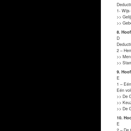
Deducti
1- Wijs
>> Geli
>> Gebe
8. Hoo
D
Deducti
2 – Hem
>> Mens
>> Stam
9. Hoo
E
1 – Eén
Eén vol
>> De G
>> Keuz
>> De G
10. Ho
E
2 – De 