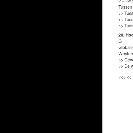
2 – Gez
Tussen 
>> Tuss
>> Tus
>> Tuss
20. Hoo
G
Globali
Wester
>> Gew
>> De w
<<< <<