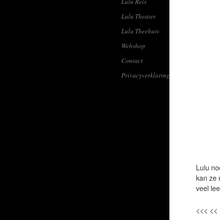
Lulu Reis
Lulu Theater
Lulu Theehuis
Webshop
Contact
Privacyverklaring
Lulu no
kan ze 
veel le
<<< <<