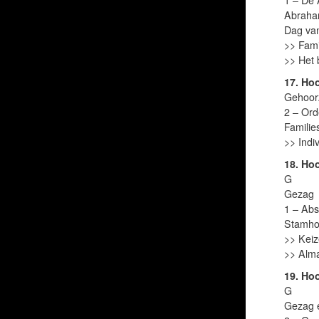
1 – De 
Abraham
Dag van
>> Fami
>> Het 
17. Ho
Gehoo
2 – Ord
Familie
>> Indi
18. Ho
G
Gezag
1 – Abs
Stamhoo
>> Keiz
>> Alma
19. Ho
G
Gezag 