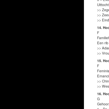
Uittocht
>> Zege
>> Zeev
>> Eind
14. Ho
F
Familie
Een rib
>> Adam
>> Vrou
15. Ho
F
Femini
Emancip
>> Chin
>> West
16. Ho
G
Gehoo