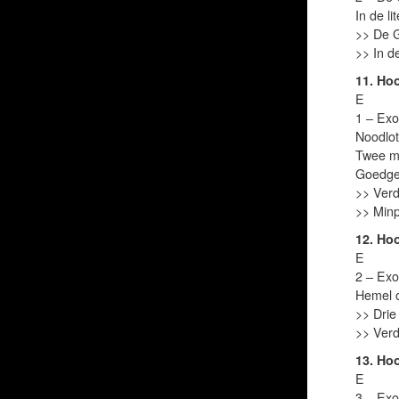
In de li
>> De G
>> In d
11. Ho
E
1 – Exo
Noodlot
Twee ma
Goedge
>> Verd
>> Min
12. Ho
E
2 – Exo
Hemel o
>> Drie
>> Verd
13. Ho
E
3 – Exo