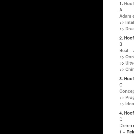
1.
Hoof
A
Adam 
>>
Inte
>>
Draa
2. Hoo
B
Boot –
>>
Oor
>>
Uitv
>>
Chin
3. Hoo
C
Concep
>>
Pra
>>
Idea
4. Hoo
D
Dieren
1 – Rel