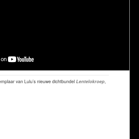
emplaar van Lulu’s nieuwe dichtbundel
Lentelokroep
,