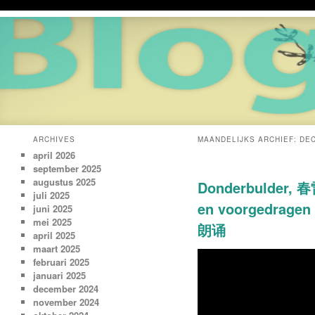
ARCHIVES
MAANDELIJKS ARCHIEF:
DE
april 2026
september 2025
augustus 2025
Donderbulder,
juli 2025
en voorgedrag
juni 2025
mei 2025
朗诵
april 2025
maart 2025
februari 2025
januari 2025
december 2024
november 2024