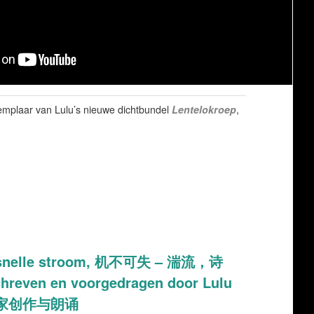
emplaar van Lulu’s nieuwe dichtbundel
Lentelokroep
,
 – snelle stroom, 机不可失 – 湍流，诗
hreven en voorgedragen door Lulu
作家创作与朗诵