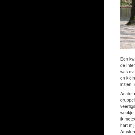
Een kwa
de Inte
was ove
en klei
inzien,
Achter m
druppel
veertig
weekje 
ik mete
hart mi
Amster