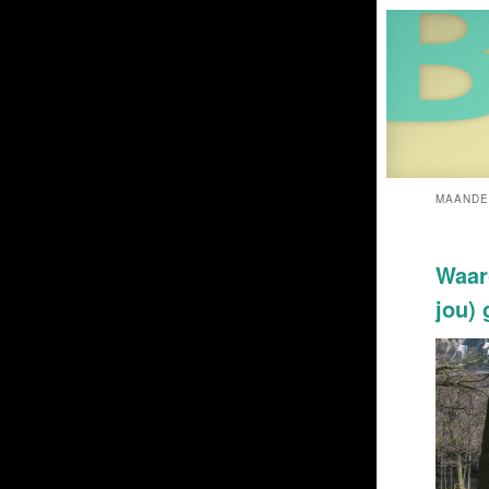
MAANDE
Waaro
jou)