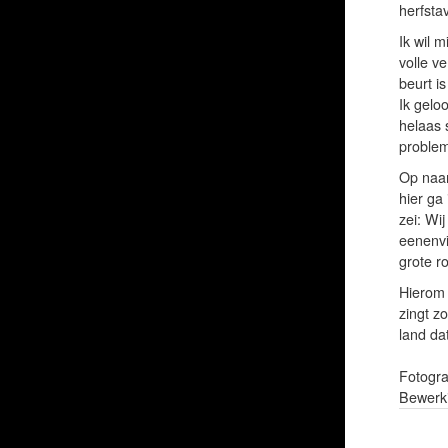
herfsta
Ik wil 
volle v
beurt i
Ik gelo
helaas 
problem
Op naar
hier ga 
zei: Wi
eenenvi
grote ro
Hierom 
zingt zo
land dat
Fotogra
Bewerki