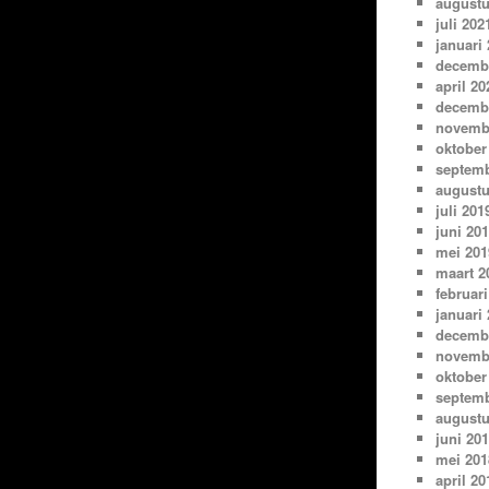
augustu
juli 202
januari
decemb
april 20
decemb
novemb
oktober
septemb
augustu
juli 201
juni 20
mei 201
maart 2
februari
januari
decemb
novemb
oktober
septemb
augustu
juni 20
mei 201
april 20