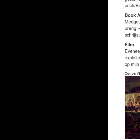
boek/B
Book A
Meegevo
breng i
schrijfs
Film
Eveneen
exploit
op mijn 
Concert/