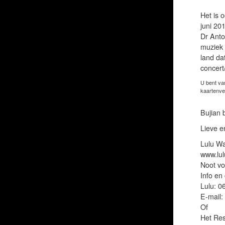
Het is 
juni 20
Dr Anto
muziek 
land da
concert
U bent va
kaartenve
Bujian b
Lieve e
Lulu W
www.lul
Noot vo
Info en
Lulu: 0
E-mail:
Of
Het Res