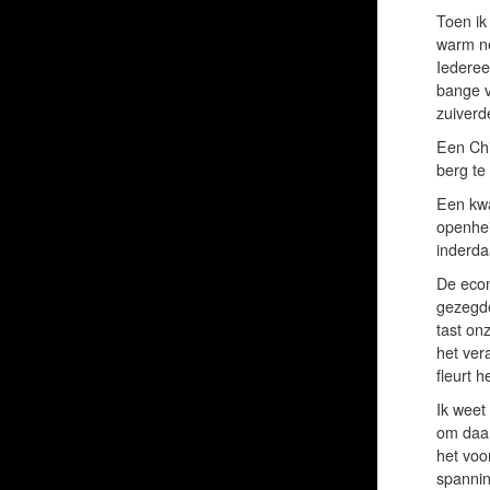
Toen ik
warm ne
Iederee
bange v
zuiverd
Een Chi
berg te 
Een kwa
openhei
inderdaa
De econ
gezegde
tast on
het ver
fleurt h
Ik weet
om daar
het voo
spannin