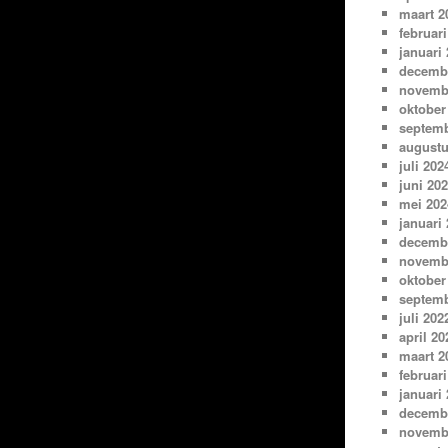
maart 2
februari
januari
decemb
novemb
oktober
septemb
augustu
juli 202
juni 20
mei 202
januari
decemb
novemb
oktober
septemb
juli 202
april 20
maart 2
februari
januari
decemb
novemb