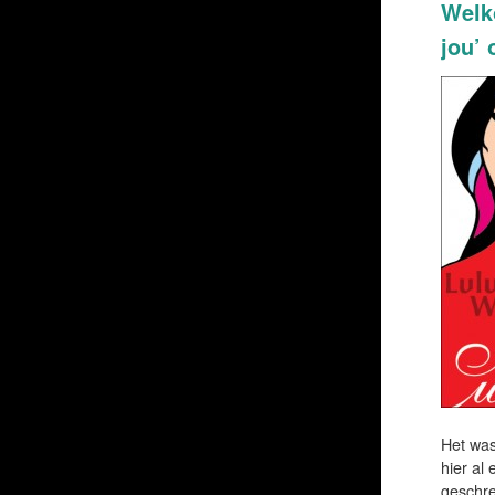
Welk
jou’ 
Het was
hier al
geschre