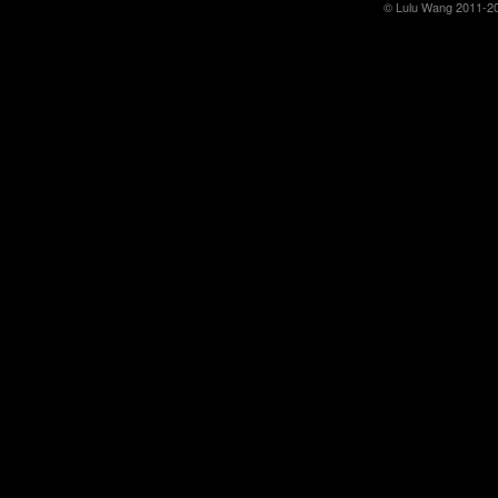
© Lulu Wang 2011-2