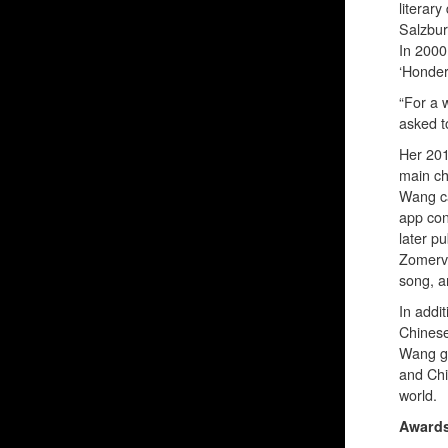
literary
Salzbur
In 2000
‘Honder
“For a 
asked t
Her 2010
main ch
Wang ca
app con
later p
Zomervo
song, a
In addit
Chinese
Wang gi
and Chi
world.
Award