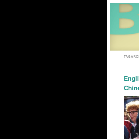
TAGARC
Engli
Chin