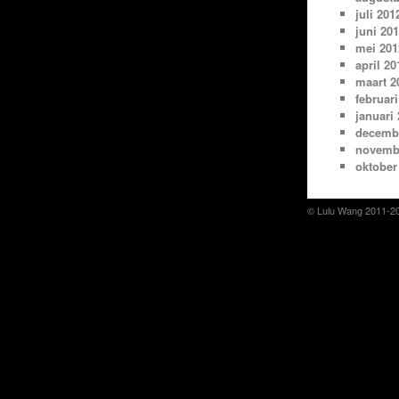
juli 201
juni 20
mei 201
april 20
maart 2
februari
januari
decemb
novemb
oktober
© Lulu Wang 2011-2