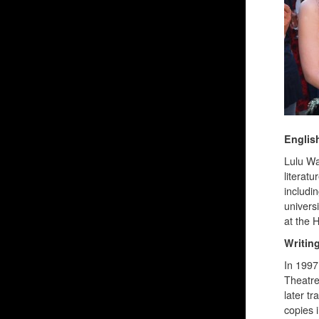
Englis
Lulu Wa
literatu
includin
univers
at the 
Writin
In 1997
Theatre
later t
copies 