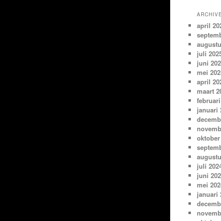
ARCHIV
april 20
septemb
augustu
juli 202
juni 20
mei 202
april 20
maart 2
februari
januari
decemb
novemb
oktober
septemb
augustu
juli 202
juni 20
mei 202
januari
decemb
novemb