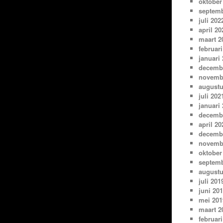
oktober
septemb
juli 202
april 20
maart 2
februari
januari
decemb
novemb
augustu
juli 202
januari
decemb
april 20
decemb
novemb
oktober
septemb
augustu
juli 201
juni 20
mei 201
maart 2
februari