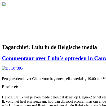
Tagarchief:
Lulu in de Belgische media
Commentaar over Lulu´s optreden in Canva
Een penvriend over China voor beginners, elke werkdag 19.00 uur 
B. schreef:
Hallo Lulu! Ik wil je even mede delen dat ik net op Belgie-2 tv het ee
Ik vond het heel erg leerzaam, hou van dit soort programmas om andere
vele landen en mensen! Ik vind zo wie zo dat de Belgische tv vaak he