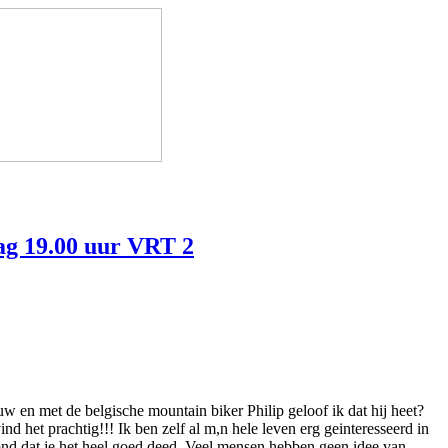
ag 19.00 uur VRT 2
uw en met de belgische mountain biker Philip geloof ik dat hij heet?
 het prachtig!!! Ik ben zelf al m,n hele leven erg geinteresseerd in
vond dat je het heel goed deed. Veel mensen hebben geen idee van