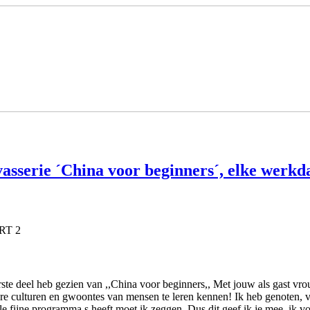
sserie ´China voor beginners´, elke werkd
VRT 2
rste deel heb gezien van ,,China voor beginners,, Met jouw als gast vro
 culturen en gwoontes van mensen te leren kennen! Ik heb genoten, vind
le fijne programma,s heeft moet ik zeggen. Dus dit geef ik je mee, ik 