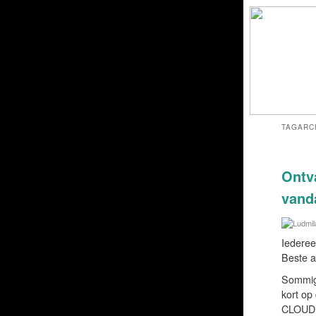
TAGARC
Ontv
vand
Iederee
Beste a
Sommige
kort op
CLOUD n