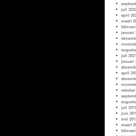
septemb
juli 202
april 20
maart 2
februari
januari
decemb
novemb
augustu
juli 202
januari
decemb
april 20
decemb
novemb
oktober
septemb
augustu
juli 201
juni 20
mei 201
maart 2
februari