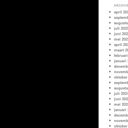
ARCHIV
april 20
septemb
augustu
juli 202
juni 20
mei 202
april 20
maart 2
februari
januari
decemb
novemb
oktober
septemb
augustu
juli 202
juni 20
mei 202
januari
decemb
novemb
oktober