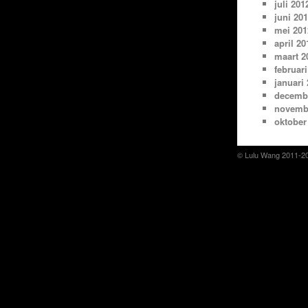
juli 201
juni 20
mei 201
april 20
maart 2
februari
januari
decemb
novemb
oktober
© Lulu Wang 2011-2