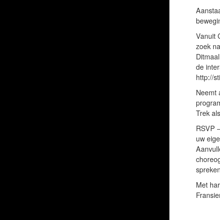
Aanstaa
bewegin
Vanuit 
zoek na
Ditmaal
de inte
http://s
Neemt a
program
Trek al
RSVP – 
uw eige
Aanvull
choreog
spreken
Met hart
Fransie