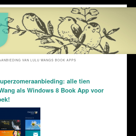
ANBIEDING VAN LULU WANGS BOOK APPS
Superzomeraanbieding: alle tien
 Wang als Windows 8 Book App voor
oek!