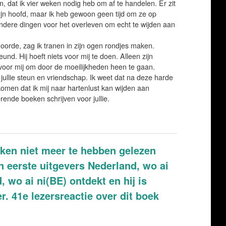
n, dat ik vier weken nodig heb om af te handelen. Er zit
ijn hoofd, maar ik heb gewoon geen tijd om ze op
andere dingen voor het overleven om echt te wijden aan
hoorde, zag ik tranen in zijn ogen rondjes maken.
nd. Hij hoeft niets voor mij te doen. Alleen zijn
oor mij om door de moeilijkheden heen te gaan.
 jullie steun en vriendschap. Ik weet dat na deze harde
komen dat ik mij naar hartenlust kan wijden aan
rende boeken schrijven voor jullie.
eken niet meer te hebben gelezen
n eerste uitgevers Nederland, wo ai
, wo ai ni(BE) ontdekt en hij is
r. 41e lezersreactie over dit boek