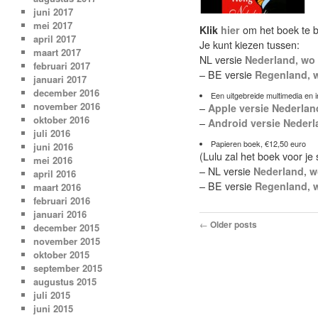
juni 2017
mei 2017
Klik
hier
om het boek te b
april 2017
Je kunt kiezen tussen:
maart 2017
NL versie
Nederland, wo 
februari 2017
– BE versie
Regenland, w
januari 2017
december 2016
Een uitgebreide multimedia en 
november 2016
–
Apple versie Nederlan
oktober 2016
–
Android versie Nederl
juli 2016
Papieren boek, €12,50 euro
juni 2016
(Lulu zal het boek voor j
mei 2016
– NL versie
Nederland, wo
april 2016
– BE versie
Regenland, w
maart 2016
februari 2016
januari 2016
Post navigation
←
Older posts
december 2015
november 2015
oktober 2015
september 2015
augustus 2015
juli 2015
juni 2015