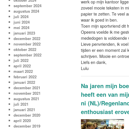
oktober 2024
werk op mijn kantoor ligge
september 2024
zoveel mooie teksten in m
augustus 2024
papier te zetten. Te veel 
juli 2024
waar ik goed in ben.
juni 2024
Toen mijn sportvriend dit 
mei 2024
Opeens voelde ik me gesteu
januari 2023
mededogen is voldoende v
december 2022
Lieve penvrienden, ik voel
november 2022
oktober 2022
tijden er een moment zal 
september 2022
schrijven. Mooie en ontroe
juli 2022
Liefs en dank,
april 2022
Lulu
maart 2022
februari 2022
januari 2022
Na jaren mijn bo
december 2021
heeft een van mij
november 2021
augustus 2021
ni (NL)/Regenland
juli 2021
januari 2021
enthousiast erove
december 2020
april 2020
december 2019