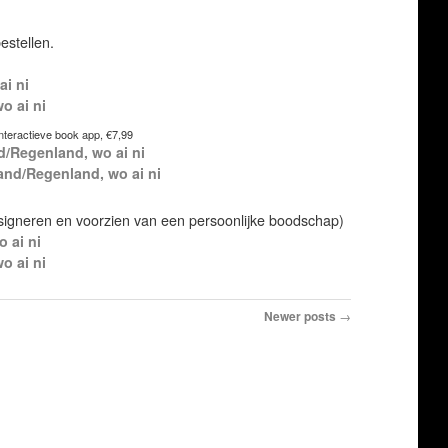
estellen.
ai ni
o ai ni
interactieve book app, €7,99
d/Regenland, wo ai ni
and/Regenland, wo ai ni
e signeren en voorzien van een persoonlijke boodschap)
 ai ni
o ai ni
Newer posts
→