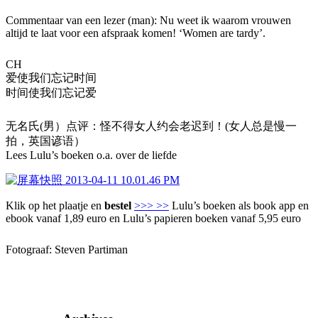
Commentaar van een lezer (man): Nu weet ik waarom vrouwen
altijd te laat voor een afspraak komen! ‘Women are tardy’.
CH
爱使我们忘记时间
时间使我们忘记爱
无名氏(男）点评：怪不得女人约会老迟到！(女人总是慢一
拍，英国谚语）
Lees Lulu’s boeken o.a. over de liefde
Klik op het plaatje en
bestel
>>> >>
Lulu’s boeken als book app en
ebook vanaf 1,89 euro en Lulu’s papieren boeken vanaf 5,95 euro
Fotograaf: Steven Partiman