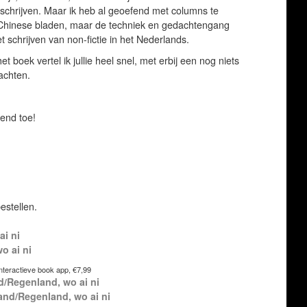
schrijven. Maar ik heb al geoefend met columns te
r Chinese bladen, maar de techniek en gedachtengang
et schrijven van non-fictie in het Nederlands.
et boek vertel ik jullie heel snel, met erbij een nog niets
wachten.
kend toe!
estellen.
ai ni
o ai ni
interactieve book app, €7,99
d/Regenland, wo ai ni
and/Regenland, wo ai ni