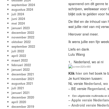
oktober 2024
spannend om dit genre te 
september 2024
schrijven, weliswaar voo
augustus 2024
blijkt ook te gelden voor h
juli 2024
juni 2024
De titel en de inhoud van h
mei 2024
wat jullie niet van mij ver
januari 2023
december 2022
Hierover snel meer.
november 2022
Ik wens jullie een fijn wee
oktober 2022
september 2022
Liefs en dank
juli 2022
Lulu Wang
april 2022
maart 2022
1。Nederland, wo ai ni
februari 2022
januari 2022
Klik
hier
om het boek te b
december 2021
Je kunt kiezen tussen:
november 2021
NL versie
Nederland, wo 
augustus 2021
juli 2021
– BE versie
Regenland, w
januari 2021
Een uitgebreide multimedia en 
december 2020
–
Apple versie Nederlan
april 2020
–
Android versie Nederl
december 2019