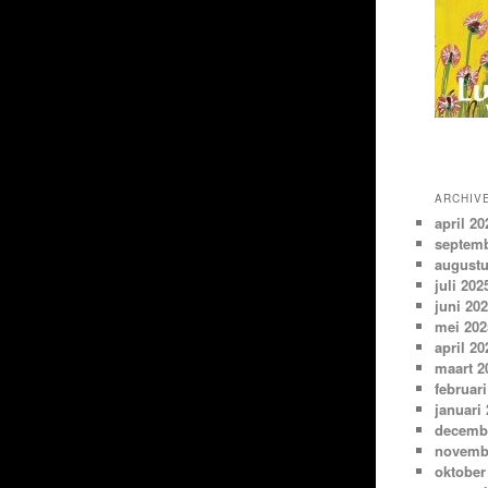
ARCHIV
april 20
septemb
augustu
juli 202
juni 20
mei 202
april 20
maart 2
februari
januari
decemb
novemb
oktober