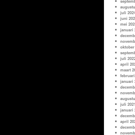
septemb
augustu
juli 202
juni 20
mei 202
januari
decemb
novemb
oktober
septemb
juli 202
april 20
maart 2
februari
januari
decemb
novemb
augustu
juli 202
januari
decemb
april 20
decemb
novemb