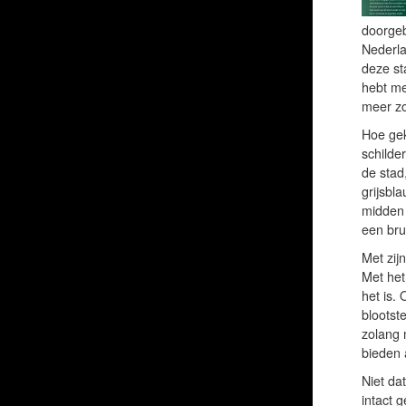
doorgeb
Nederla
deze st
hebt me
meer zo
Hoe gek
schilde
de stad
grijsbl
midden 
een brui
Met zij
Met het 
het is.
blootst
zolang 
bieden 
Niet da
intact 