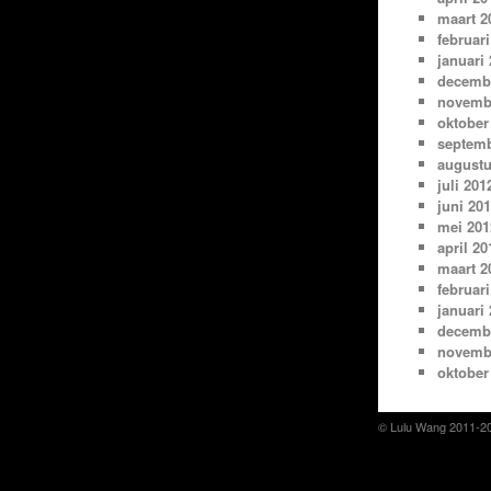
maart 2
februari
januari
decemb
novemb
oktober
septemb
augustu
juli 201
juni 20
mei 201
april 20
maart 2
februari
januari
decemb
novemb
oktober
© Lulu Wang 2011-2