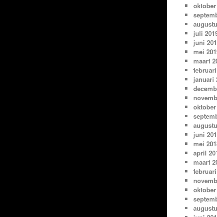
oktober
septemb
augustu
juli 201
juni 20
mei 201
maart 2
februari
januari
decemb
novemb
oktober
septemb
augustu
juni 20
mei 201
april 20
maart 2
februari
novemb
oktober
septemb
augustu