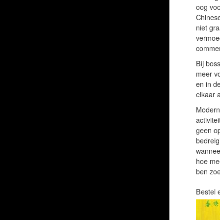
oog voo
Chinese
niet gr
vermoed
commerc
Bij bos
meer vo
en in de
elkaar 
Moderni
activit
geen op
bedreig
wanneer
hoe mee
ben zoe
Bestel 