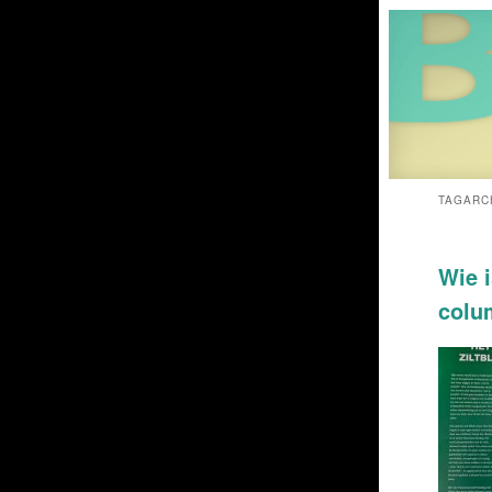
TAGARC
Wie i
colu