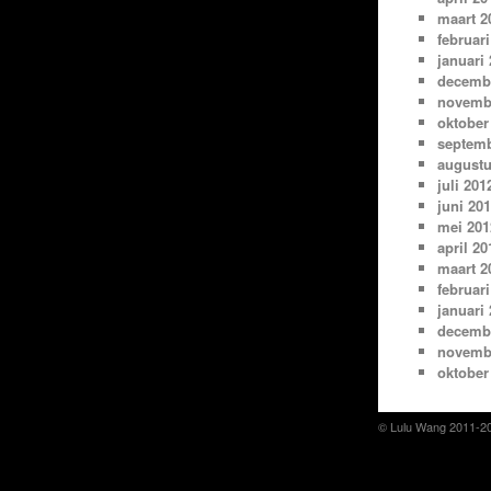
maart 2
februari
januari
decemb
novemb
oktober
septemb
augustu
juli 201
juni 20
mei 201
april 20
maart 2
februari
januari
decemb
novemb
oktober
© Lulu Wang 2011-2