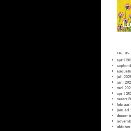
ARCHIV
april 20
septemb
augustu
juli 202
juni 20
mei 202
april 20
maart 2
februari
januari
decemb
novemb
oktober