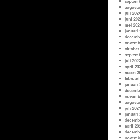
septemb
augustu
juli 202
juni 20
mei 202
januari
decemb
novemb
oktober
septemb
juli 202
april 20
maart 2
februari
januari
decemb
novemb
augustu
juli 202
januari
decemb
april 20
decemb
novemb