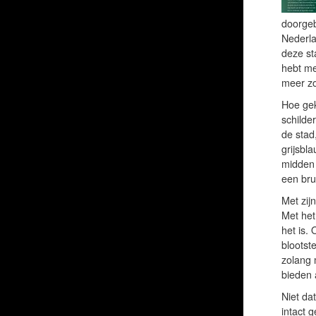
doorgeb
Nederla
deze st
hebt me
meer zo
Hoe gek
schilde
de stad
grijsbl
midden 
een brui
Met zij
Met het 
het is.
blootst
zolang 
bieden 
Niet da
intact 