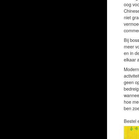
oog voo
Chinese
niet gr
vermoed
commerc
Bij bos
meer vo
en in de
elkaar 
Moderni
activit
geen op
bedreig
wanneer
hoe mee
ben zoe
Bestel 