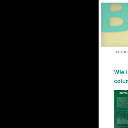
TAGARC
Wie i
colu