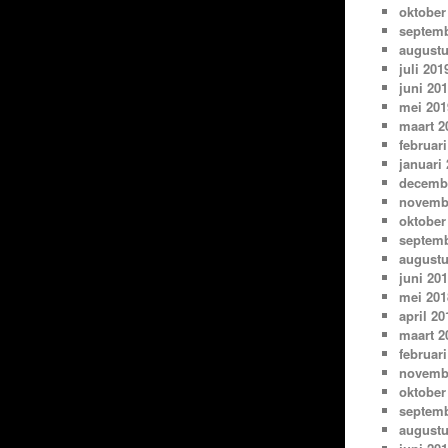
oktober
septemb
augustu
juli 201
juni 20
mei 201
maart 2
februari
januari
decemb
novemb
oktober
septemb
augustu
juni 20
mei 201
april 20
maart 2
februari
novemb
oktober
septemb
augustu